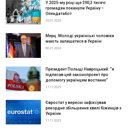
У 2025-му році ще 290,3 тисячі
громадян покинули Україну –
Опендатабот
26.01.2026
Мерц: Молоді українські чоловіки
мають залишатися в Україні
08.01.2026
Президент Польщі Навроцький: “я
підписав цей законопроект про
допомогу українцям востаннє”
17.11.2025
Євростат у вересні зафіксував
рекордне збільшення хвилі біженців з
України
11.11.2025