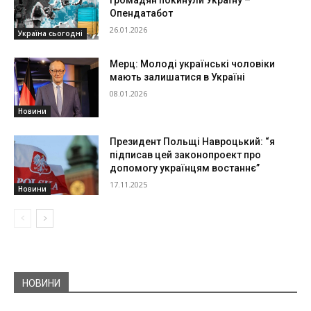
Опендатабот
26.01.2026
Україна сьогодні
Мерц: Молоді українські чоловіки
мають залишатися в Україні
08.01.2026
Новини
Президент Польщі Навроцький: “я
підписав цей законопроект про
допомогу українцям востаннє”
17.11.2025
Новини
НОВИНИ