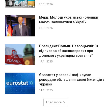
26.01.2026
Мерц: Молоді українські чоловіки
мають залишатися в Україні
08.01.2026
Президент Польщі Навроцький: “я
підписав цей законопроект про
допомогу українцям востаннє”
17.11.2025
Євростат у вересні зафіксував
рекордне збільшення хвилі біженців з
України
11.11.2025
Load more