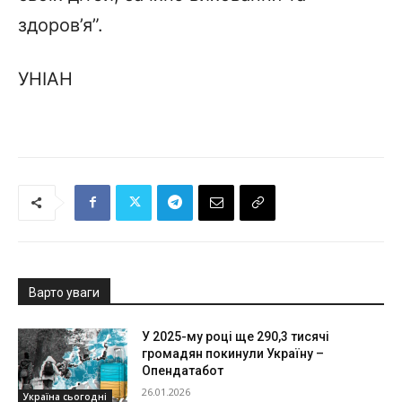
здоров’я”.
УНІАН
Варто уваги
У 2025-му році ще 290,3 тисячі
громадян покинули Україну –
Опендатабот
26.01.2026
Україна сьогодні