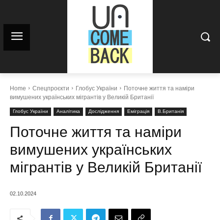
Home
Спецпроєкти
Глобус України
Поточне життя та наміри
вимушених українських мігрантів у Великій Британії
Глобус України
Аналітика
Дослідження
Еміграція
В.Британія
Поточне життя та наміри
вимушених українських
мігрантів у Великій Британії
02.10.2024