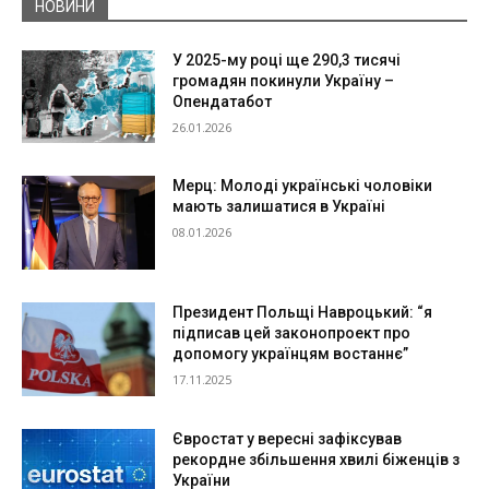
НОВИНИ
У 2025-му році ще 290,3 тисячі
громадян покинули Україну –
Опендатабот
26.01.2026
Мерц: Молоді українські чоловіки
мають залишатися в Україні
08.01.2026
Президент Польщі Навроцький: “я
підписав цей законопроект про
допомогу українцям востаннє”
17.11.2025
Євростат у вересні зафіксував
рекордне збільшення хвилі біженців з
України