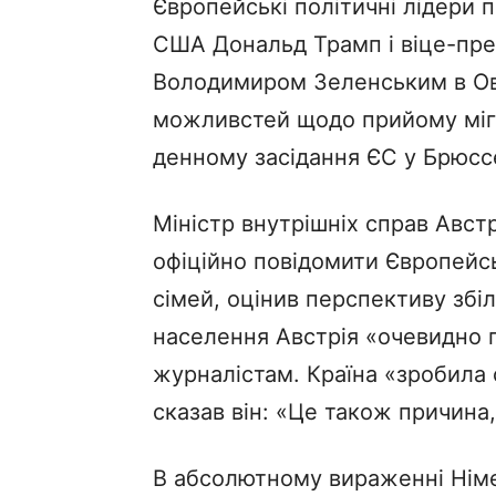
Європейські політичні лідери п
США Дональд Трамп і віце-пре
Володимиром Зеленським в Ова
можливстей щодо прийому мігра
денному засідання ЄС у Брюссе
Міністр внутрішніх справ Авст
офіційно повідомити Європейсь
сімей, оцінив перспективу збі
населення Австрія «очевидно п
журналістам. Країна «зробила с
сказав він: «Це також причина
В абсолютному вираженні Німе