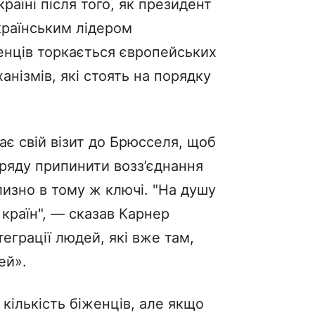
раїні після того, як президент
країнським лідером
енців торкається європейських
нізмів, які стоять на порядку
ає свій візит до Брюсселя, щоб
уряду припинити возз’єднання
лизно в тому ж ключі. "На душу
 країн", — сказав Карнер
еграції людей, які вже там,
мей».
кількість біженців, але якщо