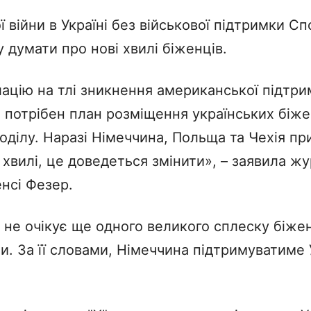
війни в Україні без військової підтримки С
 думати про нові хвилі біженців.
цію на тлі зникнення американської підтрим
 потрібен план розміщення українських біже
оділу. Наразі Німеччина, Польща та Чехія п
ої хвилі, це доведеться змінити», – заявила ж
нсі Фезер.
 не очікує ще одного великого сплеску біжен
и. За її словами, Німеччина підтримуватиме 