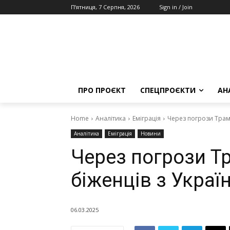
П’ятниця, 7 Серпня, 2026
Sign in / Join
ПРО ПРОЄКТ
СПЕЦПРОЄКТИ
АН
Home
Аналітика
Еміграція
Через погрози Трампа
Аналітика
Еміграція
Новини
Через погрози Тр
біженців з Украї
06.03.2025