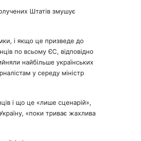
получених Штатів змушує
ки, і якщо це призведе до
нців по всьому ЄС, відповідно
рийняли найбільше українських
урналістам у середу міністр
ців і що це «лише сценарій»,
Україну, «поки триває жахлива