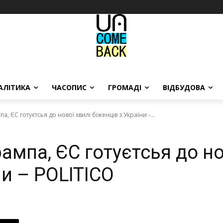
АЛІТИКА
ЧАСОПИС
ГРОМАДІ
ВІДБУДОВА
, ЄС готуєтсья до нової хвилі біженців з України -...
ампа, ЄС готуєтсья до но
ни – POLITICO