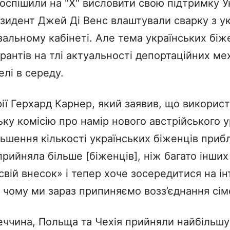
оспішили на "X" висловити свою підтримку Ук
зидент Джей Ді Венс влаштували сварку з у
льному кабінеті. Але тема українських біж
нтів на тлі актуальності депортаційних меха
лі в середу.
рії Герхард Карнер, який заявив, що використ
ку комісію про намір нового австрійського 
льшення кількості українських біженців приб
рийняла більше [біженців], ніж багато інших
вій внесок» і тепер хоче зосередитися на інт
, чому ми зараз припиняємо возз’єднання сі
ччина, Польща та Чехія прийняли найбільшу 