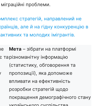
і міграційні проблеми.
комплекс стратегій, направлений не
раїнців, але й на гідну конкуренцію в
активних та молодих імігрантів.
не
Мета
– зібрати на платформі
є та
різноманітну інформацію
(статистику, обговорення та
у
пропозиції), яка допоможе
впливати на ефективність
розробки стратегій щодо
покращення демографічного стану
українського суспільства.