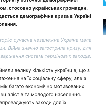
оном, стосовно українських громадян.
ається демографічна криза в Україні
долання.
торію сучасна незалежна Україна мала
и. Війна значно загострила кризу, для
овадження системі термінових заходів.
йняли велику кількість українців, що з
аження на їх соціальну сферу, але з
омік багато економічно мотивованих
еціалістів та молодого населення.
в впроваджують заходи для їх