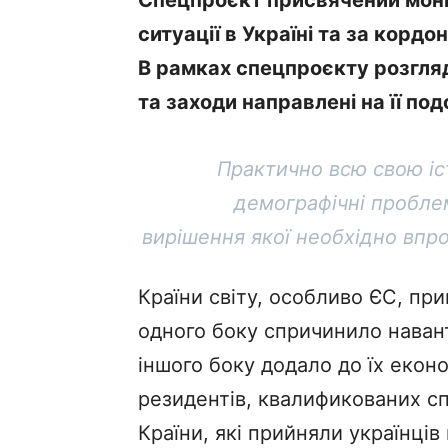
ситуації в Україні та за корд
В рамках спецпроєкту розгляд
та заходи направлені на її по
Практично всю свою іс
демографічні проблем
вирішення якої необхідно впр
Країни світу, особливо ЄС, при
одного боку спричинило навант
іншого боку додало до їх екон
резидентів, квалификованих сп
Країни, які прийняли українці