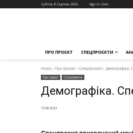
Субота, 8 Серпня, 2026
Sign in / Join
ПРО ПРОЄКТ
СПЕЦПРОЄКТИ
АН
Home
Про проєкт
Спецпроєкти
Демографіка. 
Про проєкт
Спецпроєкти
Демографіка. Сп
15.08.2023
Спецпроєкт присвячений моні