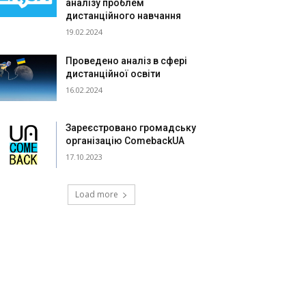
аналізу проблем
дистанційного навчання
19.02.2024
Проведено аналіз в сфері
дистанційної освіти
16.02.2024
Зареєстровано громадську
організацію ComebackUA
17.10.2023
Load more