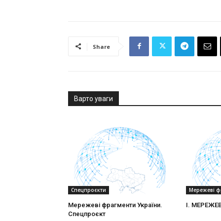
Share
Варто уваги
Спецпроєкти
Мережеві ф
Мережеві фрагменти України.
I. МЕРЕЖЕ
Спецпроєкт