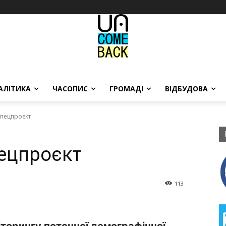
АЛІТИКА
ЧАСОПИС
ГРОМАДІ
ВІДБУДОВА
Спецпроєкт
ецпроєкт
113
торингу поточної демографічної