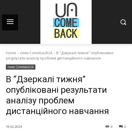
Home
news ComebackUA
В "Дзеркалі тижня" опубліковані
результати аналізу проблем дистанційного навчання
news ComebackUA
В “Дзеркалі тижня”
опубліковані результати
аналізу проблем
дистанційного навчання
19.02.2024
0
0