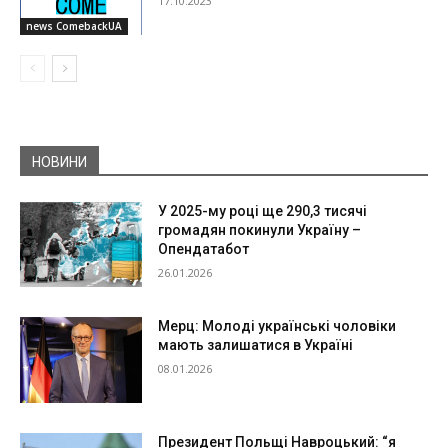
17.10.2023
news ComebackUA
НОВИНИ
У 2025-му році ще 290,3 тисячі
громадян покинули Україну –
Опендатабот
26.01.2026
Мерц: Молоді українські чоловіки
мають залишатися в Україні
08.01.2026
Президент Польщі Навроцький: “я