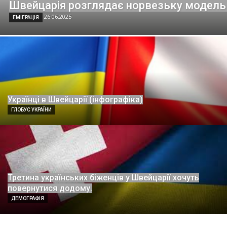
Швейцарія розглядає норвезьку модель д
26.06.2025
ЕМІГРАЦІЯ
Українці в Швейцарії (інфографіка)
ГЛОБУС УКРАЇНИ
Третина українських біженців у Швейцарії хочуть
повернутися додому.
ДЕМОГРАФІЯ